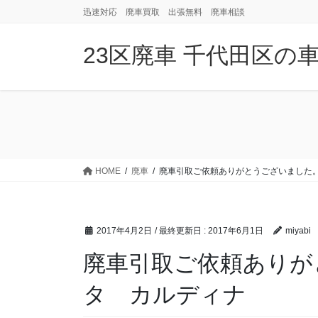
コ
ナ
迅速対応 廃車買取 出張無料 廃車相談
ン
ビ
テ
ゲ
23区廃車 千代田区の
ン
ー
ツ
シ
に
ョ
移
ン
動
に
移
動
HOME
廃車
廃車引取ご依頼ありがとうございました
2017年4月2日
/ 最終更新日 :
2017年6月1日
miyabi
廃車引取ご依頼ありが
タ カルディナ