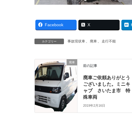
Facebook
X
事故現状車
、
廃車
、
走行不能
カテゴリー
廃車
前の記事
廃車ご依頼ありがとう
ございました。ミニキ
ャブ さいたま市 特
殊車両
2019年2月16日