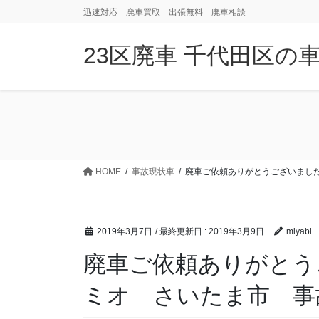
コ
ナ
迅速対応 廃車買取 出張無料 廃車相談
ン
ビ
テ
ゲ
23区廃車 千代田区の
ン
ー
ツ
シ
に
ョ
移
ン
動
に
移
動
HOME
事故現状車
廃車ご依頼ありがとうございまし
2019年3月7日
/ 最終更新日 :
2019年3月9日
miyabi
廃車ご依頼ありがとう
ミオ さいたま市 事