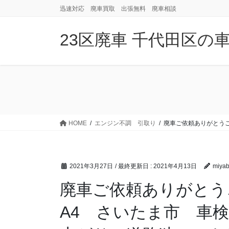
コ
ナ
迅速対応 廃車買取 出張無料 廃車相談
ン
ビ
テ
ゲ
23区廃車 千代田区の
ン
ー
ツ
シ
に
ョ
移
ン
動
に
移
動
HOME
エンジン不調 引取り
廃車ご依頼ありがとう
2021年3月27日
/ 最終更新日 :
2021年4月13日
miyab
廃車ご依頼ありがと
A4 さいたま市 車