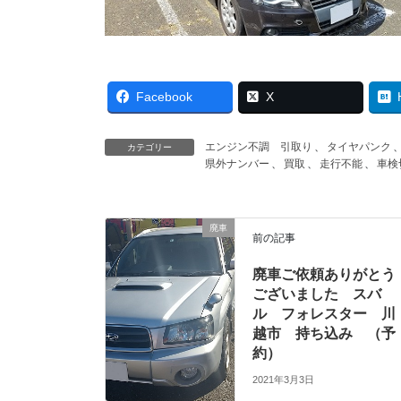
Facebook
X
エンジン不調 引取り
、
タイヤパンク
カテゴリー
県外ナンバー
、
買取
、
走行不能
、
車検
廃車
前の記事
廃車ご依頼ありがとう
ございました スバ
ル フォレスター 川
越市 持ち込み （予
約）
2021年3月3日