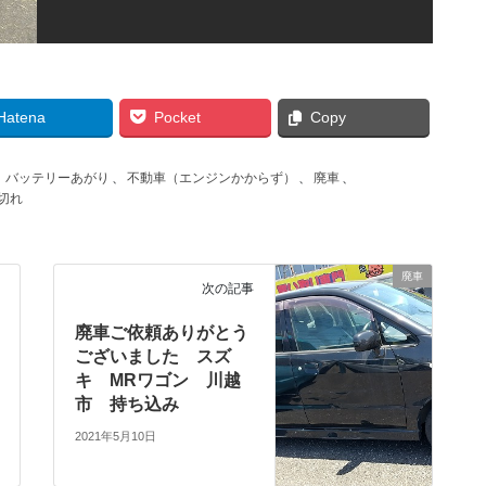
Hatena
Pocket
Copy
、
バッテリーあがり
、
不動車（エンジンかからず）
、
廃車
、
切れ
廃車
次の記事
廃車ご依頼ありがとう
ございました スズ
キ MRワゴン 川越
市 持ち込み
2021年5月10日