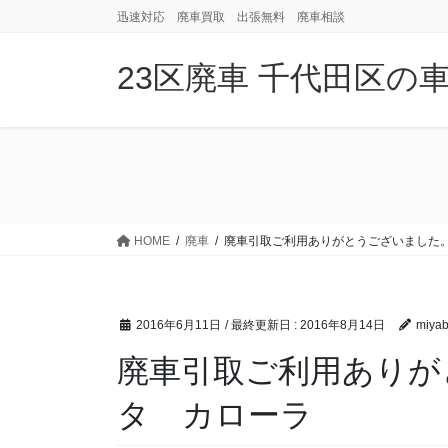
コ
ナ
迅速対応 廃車買取 出張無料 廃車相談
ン
ビ
テ
ゲ
23区廃車 千代田区の
ン
ー
ツ
シ
に
ョ
移
ン
動
に
移
動
HOME
廃車
廃車引取ご利用ありがとうございました
2016年6月11日
/ 最終更新日 :
2016年8月14日
miyab
廃車引取ご利用ありが
タ カローラ